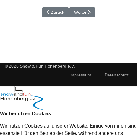
Vorheriger Beitrag: SkiOpening 2018
Nächster Beitrag: HighLife 2018 -
Zurück
Weiter
© 2026 Snow & Fun Hohenberg e.V.
Impressum
Datenschutz
Wir benutzen Cookies
Wir nutzen Cookies auf unserer Website. Einige von ihnen sind
essenziell für den Betrieb der Seite, während andere uns