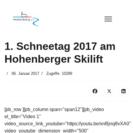
1. Schneetag 2017 am
Hohenberger Skilift
06. Januar 2017
Zugriffe: 10289
[pb_row ][pb_column span="span12"][pb_video
el_title="Video 1"
video_source_link_youtube="https://youtu.be/xnBjnq8vXA0"
video_youtube_dimension_width="500"