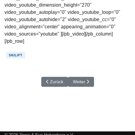
video_youtube_dimension_height="270"
video_youtube_autoplay="0" video_youtube_loop="0"
video_youtube_autohide="2" video_youtube_cc="0"
video_alignment="center" appearing_animation="0"
video_sources="youtube" ][/pb_video][/pb_column]
[/pb_row]
SKILIFT
Vorheriger Beitrag: Abbauparty
Nächster Beitrag: Aufbauparty 
Zurück
Weiter
© 2026 Snow & Fun Hohenberg e.V.